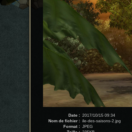
Date :
2017/10/15 09:34
Nom de fichier :
ile-des-saisons-2.jpg
Format :
JPEG