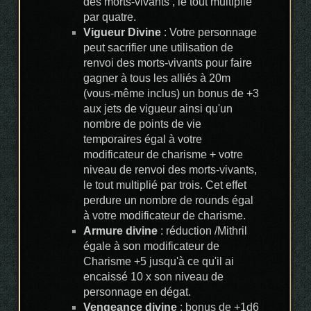
des morts-vivants , le tout multiplié
par quatre.
Vigueur Divine
: Votre personnage
peut sacrifier une utilisation de
renvoi des morts-vivants pour faire
gagner à tous les alliés à 20m
(vous-même inclus) un bonus de +3
aux jets de vigueur ainsi qu'un
nombre de points de vie
temporaires égal à votre
modificateur de charisme + votre
niveau de renvoi des morts-vivants,
le tout multiplié par trois. Cet effet
perdure un nombre de rounds égal
à votre modificateur de charisme.
Armure divine
: réduction /Mithril
égale à son modificateur de
Charisme +5 jusqu'à ce qu'il ai
encaissé 10 x son niveau de
personnage en dégat.
Vengeance divine
: bonus de +1d6