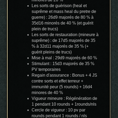
Les sorts de guérison (heal et
suprême et mass heal du pretre de
guerre) : 26d9 majorés de 80 % à
35d16 minorés de 40 % (et guérit
plein de trucs)
Les sorts de restauration (mineure à
suprême) : de 17d5 majorés de 35
% à 32d11 majorés de 35 % (+
guérit pleins de trucs)
Mise à mal : 29d9 majorés de 60 %
Stimulant : 15d3 majorés de 35 %
PV temporaires
Regain d'assurance : Bonus + 4 JS
contre sorts et effet terreur +
immunité peur (5 rounds) + 16d4
minores de 40 %
Vigueur mineure : Régénération de
1 pendant 10 rounds + 1rounds/nls
Cercle de vigueur : 10 pv par
rounds pendant 1 rounds / nls