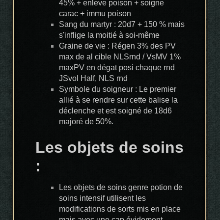
45% + enleve poison + soigne
carac + immu poison
Sang du martyr : 20d7 + 150 % mais
s'inflige la moitié à soi-même
Graine de vie : Régen 3% des PV
max de al cible NLSrnd / VsMV 1%
maxPV en dégat posi chaque rnd
JSvol Half, NLS rnd
Symbole du soigneur : Le premier
allié à se rendre sur cette balise la
déclenche et est soigné de 18d6
majoré de 50%.
Les objets de soins
:
Les objets de soins genre potion de
soins intensif utilisent les
modifications de sorts mis en place
mais avec une cap évidement.