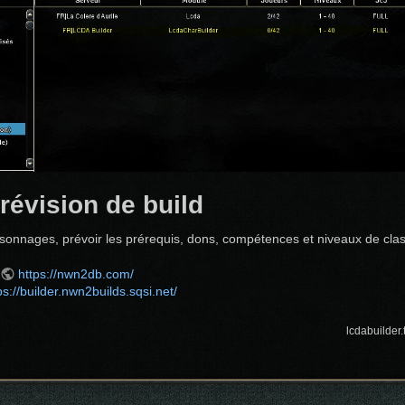
prévision de build
personnages, prévoir les prérequis, dons, compétences et niveaux de cla
https://nwn2db.com/
ps://builder.nwn2builds.sqsi.net/
lcdabuilder.t